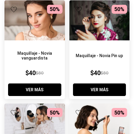
50%
50%
Maquillaje - Novia
Maquillaje - Novia Pin up
vanguardista
$40
$40
$80
$80
VER MÁS
VER MÁS
50%
50%