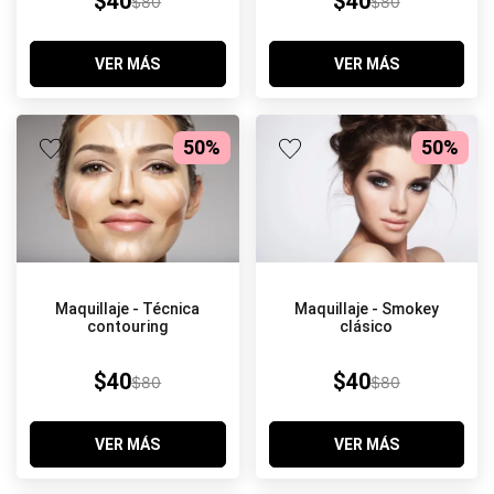
$40
$40
$80
$80
VER MÁS
VER MÁS
50%
50%
Maquillaje - Smokey
Maquillaje - Técnica
clásico
contouring
$40
$40
$80
$80
VER MÁS
VER MÁS